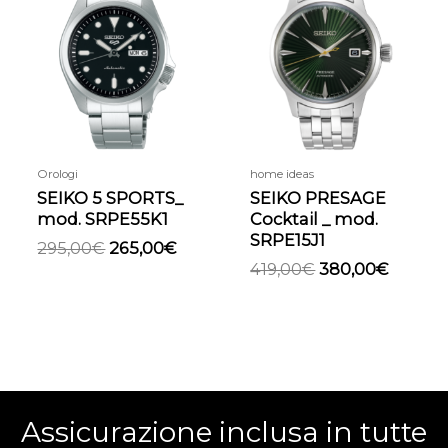
originale
attuale
originale
attual
era:
è:
era:
è:
295,00€.
265,00€.
419,00€.
380,00
Orologi
home ideas
SEIKO 5 SPORTS_
SEIKO PRESAGE
mod. SRPE55K1
Cocktail _ mod.
SRPE15J1
295,00
€
265,00
€
419,00
€
380,00
€
Assicurazione inclusa
in tutte