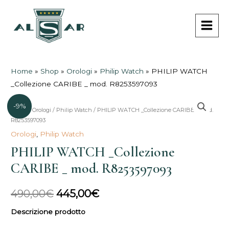
Vai
MAI
al
MEN
contenuto
Home
»
Shop
»
Orologi
»
Philip Watch
»
PHILIP WATCH
_Collezione CARIBE _ mod. R8253597093
-9%
Home
/
Orologi
/
Philip Watch
/ PHILIP WATCH _Collezione CARIBE _ mod.
Il
Il
R8253597093
prezzo
prezzo
Orologi
,
Philip Watch
PHILIP WATCH _Collezione
originale
attuale
CARIBE _ mod. R8253597093
era:
è:
490,00€.
445,00€.
490,00
€
445,00
€
Descrizione prodotto