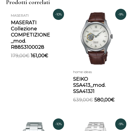
Prodotti correlati
Il
Il
Il
Il
-10%
-9%
MASERATI
prezzo
prezzo
prezzo
prezz
MASERATI
originale
attuale
originale
attual
Collezione
era:
è:
era:
è:
COMPETIZIONE
179,00€.
161,00€.
639,00€.
580,00
_mod.
R8853100028
179,00
€
161,00
€
home ideas
SEIKO
SSA413_mod.
SSA413J1
639,00
€
580,00
€
Il
Il
Il
Il
-10%
-9%
prezzo
prezzo
prezzo
prezzo