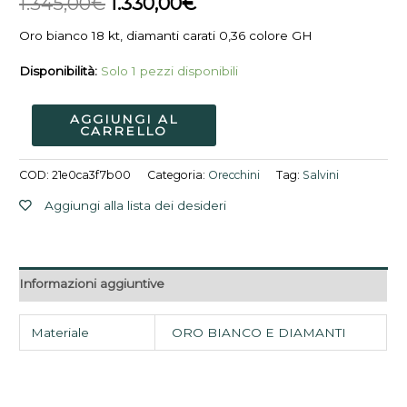
1.345,00
€
1.330,00
€
quantità
1.345,00€.
1.330,00€.
Oro bianco 18 kt, diamanti carati 0,36 colore GH
Disponibilità:
Solo 1 pezzi disponibili
AGGIUNGI AL
CARRELLO
COD:
21e0ca3f7b00
Categoria:
Orecchini
Tag:
Salvini
Aggiungi alla lista dei desideri
Informazioni aggiuntive
Materiale
ORO BIANCO E DIAMANTI