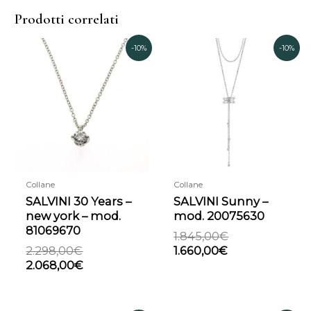
Prodotti correlati
Il
Il
Il
Il
-10%
-10%
prezzo
prezzo
prezzo
prezzo
originale
attuale
attuale
originale
era:
è:
è:
era:
2.298,00€.
2.068,00€.
1.660,00€.
1.845,00€.
Collane
Collane
SALVINI 30 Years –
SALVINI Sunny –
new york – mod.
mod. 20075630
81069670
1.845,00
€
2.298,00
€
1.660,00
€
2.068,00
€