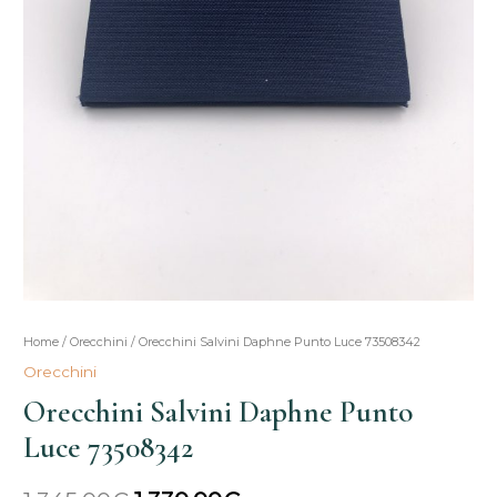
Orecchini
Home
/
Orecchini
/ Orecchini Salvini Daphne Punto Luce 73508342
Il
Il
Salvini
Orecchini
prezzo
prezzo
Daphne
Orecchini Salvini Daphne Punto
Punto
originale
attuale
Luce 73508342
Luce
era:
è:
73508342