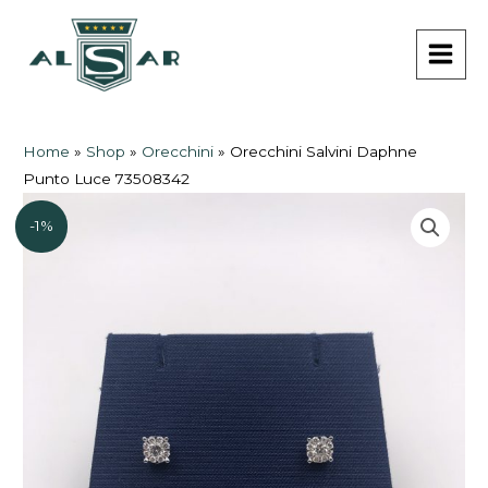
Vai
MAI
al
MEN
contenuto
Home
»
Shop
»
Orecchini
»
Orecchini Salvini Daphne
Punto Luce 73508342
-1%