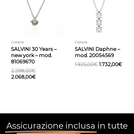
era:
è:
era:
è:
2.298,00€.
2.068,00€.
1.925,00€.
1.732
Collane
Collane
SALVINI 30 Years –
SALVINI Daphne –
new york – mod.
mod. 20054569
81069670
1.925,00
€
1.732,00
€
2.298,00
€
2.068,00
€
Assicurazione inclusa
in tutte