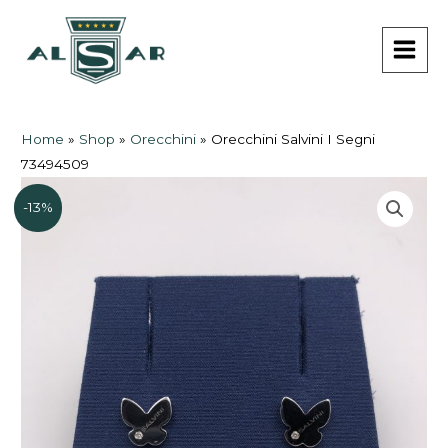
Vai
MAI
al
MEN
contenuto
Home
»
Shop
»
Orecchini
»
Orecchini Salvini I Segni
73494509
-13%