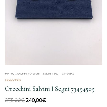
Orecchini
Home
/
Orecchini
/ Orecchini Salvini I Segni 73494509
Il
Il
Salvini
Orecchini
prezzo
prezzo
I
Orecchini Salvini I Segni 73494509
Segni
originale
attuale
73494509
275,00
€
240,00
€
era:
è:
quantità