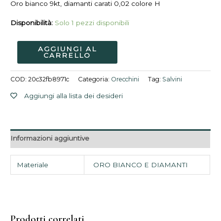
Oro bianco 9kt, diamanti carati 0,02 colore H
275,00€.
240,00€.
Disponibilità:
Solo 1 pezzi disponibili
AGGIUNGI AL
CARRELLO
COD:
20c32fb8971c
Categoria:
Orecchini
Tag:
Salvini
Aggiungi alla lista dei desideri
Informazioni aggiuntive
Materiale
ORO BIANCO E DIAMANTI
Prodotti correlati