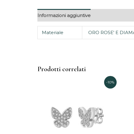
Informazioni aggiuntive
Materiale
ORO ROSE' E DIAM
Prodotti correlati
Il
Il
-10%
prezzo
prezzo
originale
attuale
era:
è:
2.625,00€.
2.362,00€.