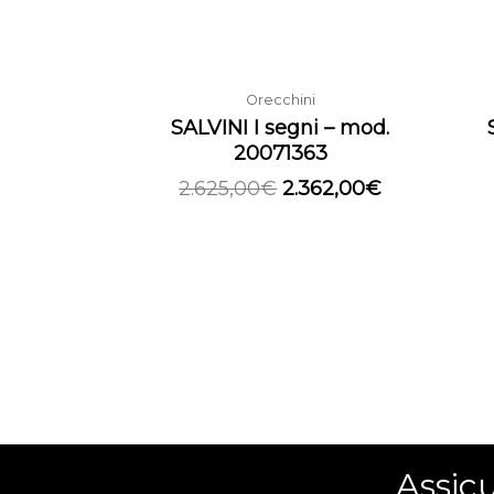
Orecchini
SALVINI I segni – mod.
20071363
2.625,00
€
2.362,00
€
Assicu