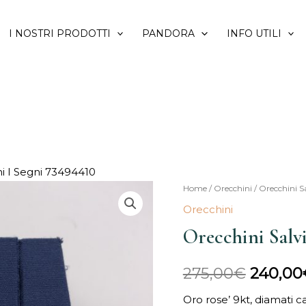
I NOSTRI PRODOTTI
PANDORA
INFO UTILI
ni I Segni 73494410
Orecchini
Home
/
Orecchini
/ Orecchini S
Il
Salvini
Orecchini
prezzo
I
Orecchini Salv
Segni
origina
73494410
275,00
€
240,00
era:
quantità
Oro rose’ 9kt, diamati c
275,00