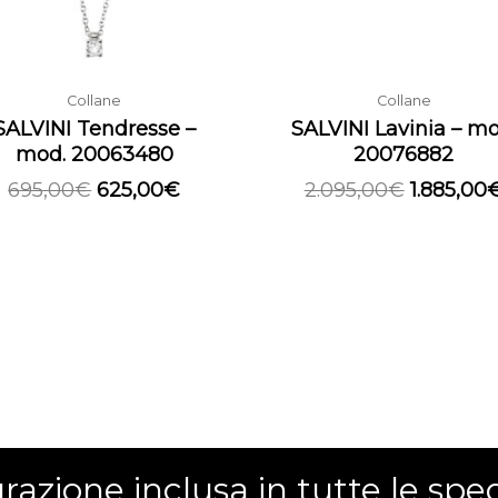
Collane
Collane
SALVINI Tendresse –
SALVINI Lavinia – mo
mod. 20063480
20076882
695,00
€
625,00
€
2.095,00
€
1.885,00
razione inclusa
in tutte le sped