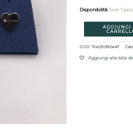
Disponibilità:
Solo 1 pezz
AGGIUNGI
CARRELL
COD:
7ce25cf62e47
Cat
Aggiungi alla lista d