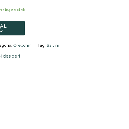
i disponibili
 AL
O
egoria:
Orecchini
Tag:
Salvini
ei desideri