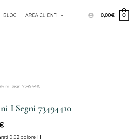
0,00
€
0
BLOG
AREA CLIENTI
alvini I Segni 73494410
Il
prezzo
ini I Segni 73494410
le
attuale
€
è:
arati 0,02 colore H
€.
240,00€.