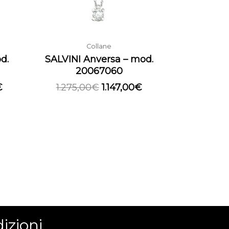
Collane
d.
SALVINI Anversa – mod.
20067060
€
1.275,00
€
1.147,00
€
izioni.