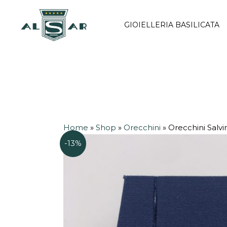
Vai
al
GIOIELLERIA BASILICATA
contenuto
Home
»
Shop
»
Orecchini
»
Orecchini Salvi
-13%