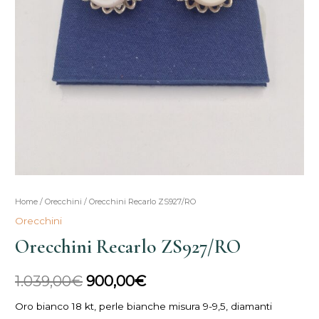
Home
/
Orecchini
/ Orecchini Recarlo ZS927/RO
Il
Il
Orecchini
prezzo
prezzo
Orecchini Recarlo ZS927/RO
originale
attuale
1.039,00
€
900,00
€
era:
è:
Oro bianco 18 kt, perle bianche misura 9-9,5, diamanti
1.039,00€.
900,00€.