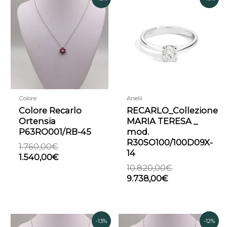
prezzo
prezzo
prezzo
prezzo
originale
attuale
attuale
originale
era:
è:
è:
era:
1.760,00€.
1.540,00€.
9.738,00€.
10.820,00€.
Colore
Anelli
Colore Recarlo
RECARLO_Collezione
Ortensia
MARIA TERESA _
P63RO001/RB-45
mod.
R30SO100/100D09X-
1.760,00
€
14
1.540,00
€
10.820,00
€
9.738,00
€
Il
Il
Il
Il
-13%
-12%