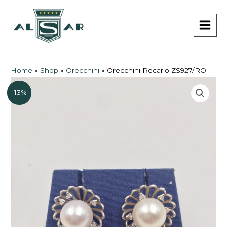
Vai
MAI
al
MEN
contenuto
Home
»
Shop
»
Orecchini
»
Orecchini Recarlo ZS927/RO
-13%