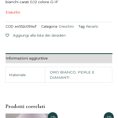
bianchi carati 0,12 colore G-IF
Esaurito
COD:
e4552c0914cf
Categoria:
Orecchini
Tag:
Recarlo
Aggiungi alla lista dei desideri
Informazioni aggiuntive
ORO BIANCO, PERLE E
Materiale
DIAMANTI
Prodotti correlati
Il
Il
Il
Il
-13%
-10%