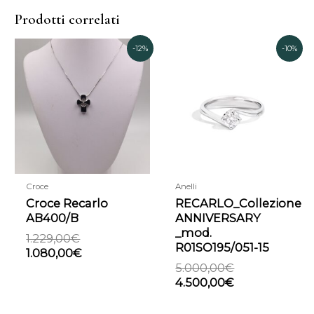
Prodotti correlati
Il
Il
Il
Il
-12%
-10%
prezzo
prezzo
prezzo
prezzo
originale
attuale
originale
attuale
era:
è:
era:
è:
1.229,00€.
1.080,00€.
5.000,00€.
4.500,00€.
Croce
Anelli
Croce Recarlo
RECARLO_Collezione
AB400/B
ANNIVERSARY
_mod.
1.229,00
€
R01SO195/051-15
1.080,00
€
5.000,00
€
4.500,00
€