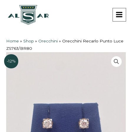
Vai
MAI
al
MEN
contenuto
Home
»
Shop
»
Orecchini
»
Orecchini Recarlo Punto Luce
ZS763/BR80
-12%