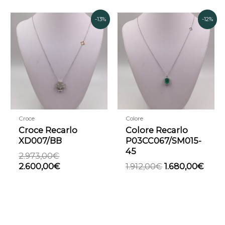
Il
Il
Il
Il
-13%
-12%
prezzo
prezzo
prezzo
prez
originale
attuale
originale
attu
era:
è:
era:
è:
2.973,00€.
2.600,00€.
1.912,00€.
1.680
Croce
Colore
Croce Recarlo
Colore Recarlo
XD007/BB
P03CC067/SM015-
45
2.973,00
€
2.600,00
€
1.912,00
€
1.680,00
€