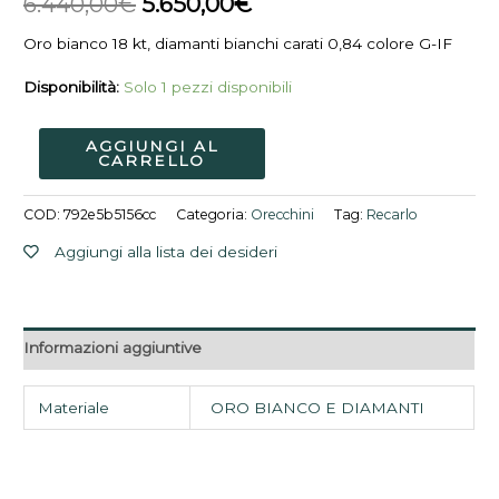
6.440,00
€
5.650,00
€
6.440,00€.
5.650,00€.
Oro bianco 18 kt, diamanti bianchi carati 0,84 colore G-IF
Disponibilità:
Solo 1 pezzi disponibili
AGGIUNGI AL
CARRELLO
COD:
792e5b5156cc
Categoria:
Orecchini
Tag:
Recarlo
Aggiungi alla lista dei desideri
Informazioni aggiuntive
Materiale
ORO BIANCO E DIAMANTI