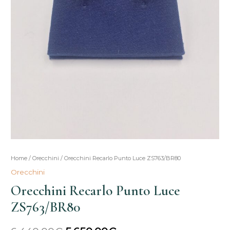
Orecchini
Home
/
Orecchini
/ Orecchini Recarlo Punto Luce ZS763/BR80
Il
Il
Recarlo
Orecchini
prezzo
prezzo
Punto
Orecchini Recarlo Punto Luce
Luce
originale
attuale
ZS763/BR80
ZS763/BR80
era:
è:
quantità