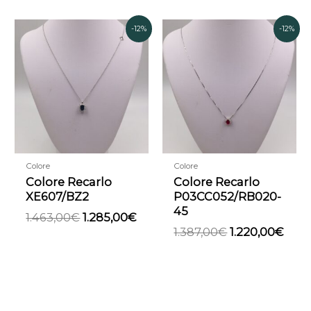
Il
Il
Il
Il
-12%
-12%
prezzo
prezzo
prezzo
prez
originale
attuale
originale
attu
era:
è:
era:
è:
1.463,00€.
1.285,00€.
1.387,00€.
1.22
Colore
Colore
Colore Recarlo
Colore Recarlo
XE607/BZ2
P03CC052/RB020-
45
1.463,00
€
1.285,00
€
1.387,00
€
1.220,00
€