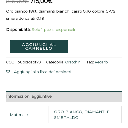
815,00
€
715,00
€
815,00€.
715,00€.
Oro bianco 18kt, diamanti bianchi carati 0,10 colore G-VS,
smeraldo carati 0,18
Disponibilità:
Solo 1 pezzi disponibili
AGGIUNGI AL
CARRELLO
COD:
1b8bcecebf79
Categoria:
Orecchini
Tag:
Recarlo
Aggiungi alla lista dei desideri
Informazioni aggiuntive
ORO BIANCO, DIAMANTI E
Materiale
SMERALDO