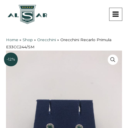
Vai
MAI
al
MEN
contenuto
Home
»
Shop
»
Orecchini
»
Orecchini Recarlo Primula
E33CC244/SM
-12%