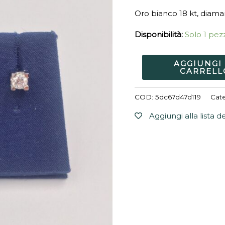
quantità
Oro bianco 18 kt, diaman
Disponibilità:
Solo 1 pezz
AGGIUNGI
CARRELL
COD:
5dc67d47d119
Cate
Aggiungi alla lista d