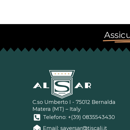
Assicu
C.so Umberto I - 75012 Bernalda
Matera (MT) – Italy
Telefono: +(39) 0835543430
Email: saversar@tiscali.it