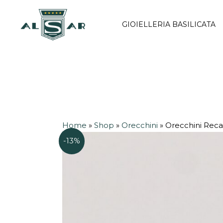
Vai
al
GIOIELLERIA BASILICATA
contenuto
Home
»
Shop
»
Orecchini
»
Orecchini Reca
-13%