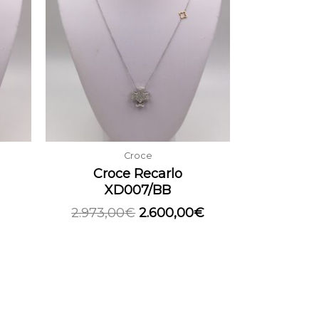
è:
era:
è:
.
930,00€.
2.973,00€.
2.600,00€.
Croce
Croce Recarlo
XD007/BB
2.973,00
€
2.600,00
€