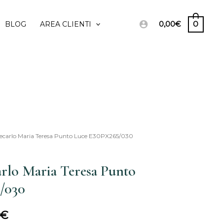
0,00
€
0
BLOG
AREA CLIENTI
Recarlo Maria Teresa Punto Luce E30PX265/030
Il
prezzo
rlo Maria Teresa Punto
le
attuale
/030
è:
€
0€.
970,00€.