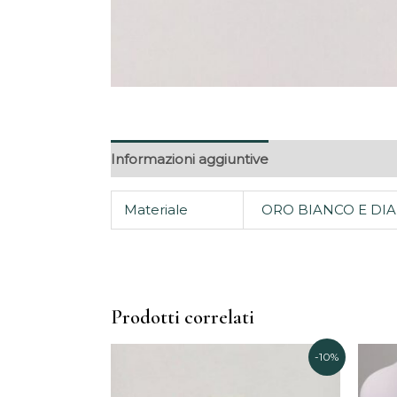
Informazioni aggiuntive
Materiale
ORO BIANCO E DI
Prodotti correlati
Il
Il
-10%
prezzo
prezzo
originale
attuale