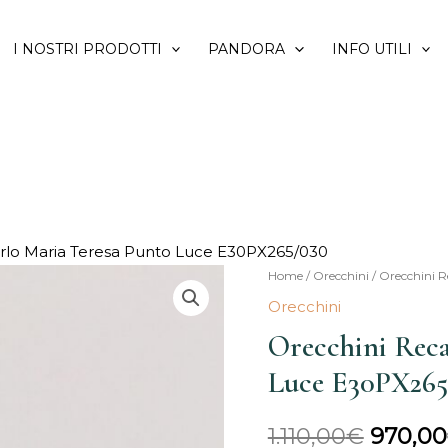
I NOSTRI PRODOTTI
PANDORA
INFO UTILI
rlo Maria Teresa Punto Luce E30PX265/030
Orecchini
Home
/
Orecchini
/ Orecchini 
Il
Recarlo
Orecchini
prezzo
Maria
Orecchini Reca
Teresa
origina
Luce E30PX265
Punto
era:
Luce
1.110,00
€
970,00
E30PX265/030
1.110,0