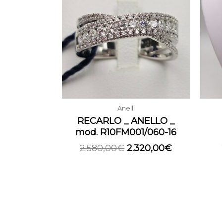
era:
è:
2.580,00€.
2.320,00€.
Anelli
RECARLO _ ANELLO _
mod. R10FM001/060-16
2.580,00
€
2.320,00
€