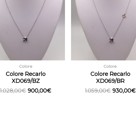
era:
è:
era:
1.028,00€.
900,00€.
1.059,00€
Colore
Colore
Colore Recarlo
Colore Recarlo
XD069/BZ
XD069/BR
1.028,00
€
900,00
€
1.059,00
€
930,00
€