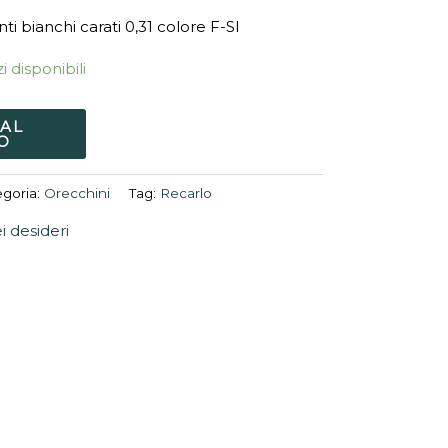
ti bianchi carati 0,31 colore F-SI
i disponibili
 AL
O
goria:
Orecchini
Tag:
Recarlo
ei desideri