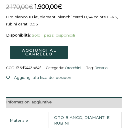
E63BO001/RB
2.170,00€.
1.900,00€.
2.170,00
€
1.900,00
€
quantità
Oro bianco 18 kt, diamanti bianchi carati 0,34 colore G-VS,
rubini carati 0,96
Disponibilità:
Solo 1 pezzi disponibili
AGGIUNGI AL
CARRELLO
COD:
f36d3443a64f
Categoria:
Orecchini
Tag:
Recarlo
Aggiungi alla lista dei desideri
Informazioni aggiuntive
ORO BIANCO, DIAMANTI E
Materiale
RUBINI