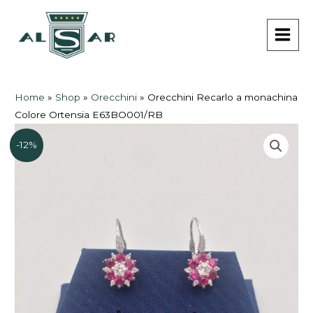
Vai
MAI
al
MEN
contenuto
Home
»
Shop
»
Orecchini
»
Orecchini Recarlo a monachina
Colore Ortensia E63BO001/RB
-12%