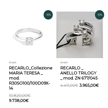
Il
Il
Il
Il
-10%
-10%
prezzo
prezzo
prezzo
pre
attuale
originale
originale
attu
è:
era:
era:
è:
9.738,00€.
10.820,00€.
4.411,00€.
3.96
Anelli
Anelli
RECARLO_Collezione
RECARLO _
MARIA TERESA _
ANELLO TRILOGY
mod.
_ mod. ZN 677/045
R30SO100/100D09X-
4.411,00
€
3.965,00
€
14
10.820,00
€
9.738,00
€