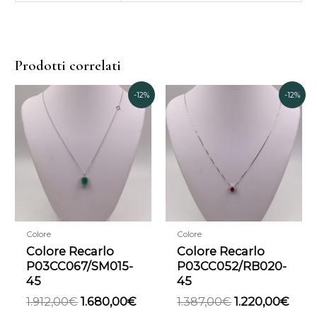
Prodotti correlati
Il
Il
Il
Il
-12%
-12%
prezzo
prezzo
prezzo
prez
originale
attuale
originale
attu
era:
è:
era:
è:
1.912,00€.
1.680,00€.
1.387,00€.
1.22
Colore
Colore
Colore Recarlo
Colore Recarlo
P03CC067/SM015-
P03CC052/RB020-
45
45
1.912,00
€
1.680,00
€
1.387,00
€
1.220,00
€