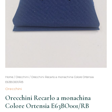
Orecchini
Home
/
Orecchini
/ Orecchini Recarlo a monachina Colore Ortensia
Il
Il
E63BO001/RB
Recarlo
prezzo
prezzo
Orecchini
a
Orecchini Recarlo a monachina
monachina
originale
attuale
Colore
Colore Ortensia E63BO001/RB
era:
è:
Ortensia