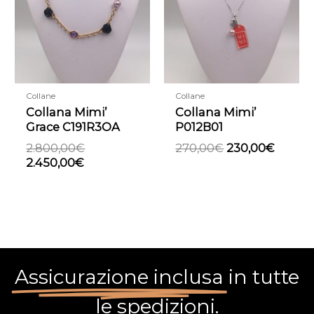
2.450,00€.
2.800,00€.
270,00€.
230,00
Collane
Collane
Collana Mimi’
Collana Mimi’
Grace C191R3OA
P012B01
2.800,00
€
270,00
€
230,00
€
2.450,00
€
Assicurazione inclusa
in tutte
le spedizioni.