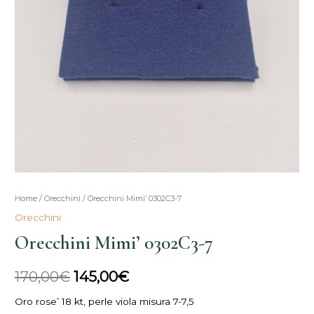
Orecchini
Home
/
Orecchini
/ Orecchini Mimi’ 0302C3-7
Il
Il
Mimi'
Orecchini
prezzo
prezzo
0302C3-
Orecchini Mimi’ 0302C3-7
7
originale
attuale
quantità
170,00
€
145,00
€
era:
è:
Oro rose’ 18 kt, perle viola misura 7-7,5
170,00€.
145,00€.