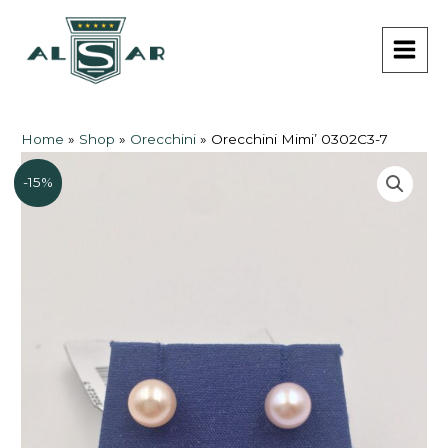
Vai
MAI
al
MEN
contenuto
Home
»
Shop
»
Orecchini
»
Orecchini Mimi’ 0302C3-7
-15%