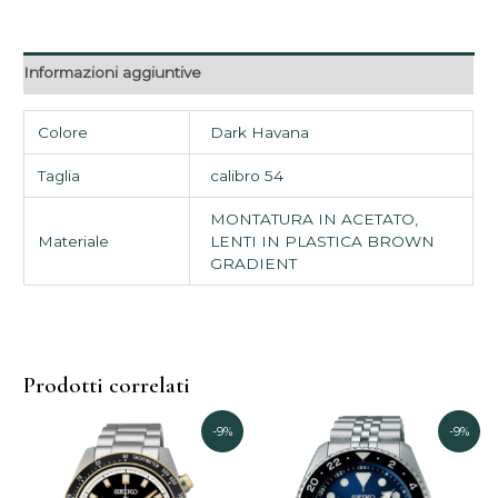
Informazioni aggiuntive
Colore
Dark Havana
Taglia
calibro 54
MONTATURA IN ACETATO,
Materiale
LENTI IN PLASTICA BROWN
GRADIENT
Prodotti correlati
Il
Il
Il
Il
-9%
-9%
prezzo
prezzo
prezzo
prezz
originale
attuale
originale
attual
era:
è:
era:
è: