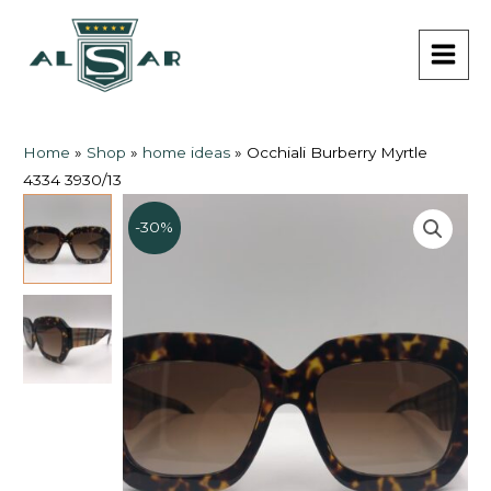
Vai
MAI
al
MEN
contenuto
Home
»
Shop
»
home ideas
»
Occhiali Burberry Myrtle
4334 3930/13
-30%