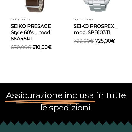
home ideas
home ideas
SEIKO PRESAGE
SEIKO PROSPEX _
Style 60’s _ mod.
mod. SPB103J1
SSA451J1
799,00
€
725,00
€
670,00
€
610,00
€
Assicurazione inclusa
in tutte
le spedizioni.