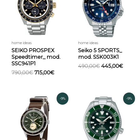
790,00€.
715,00€.
490,00€.
445,0
home ideas
home ideas
SEIKO PROSPEX
Seiko 5 SPORTS_
Speedtimer_ mod.
mod. SSK003K1
SSC941P1
490,00
€
445,00
€
790,00
€
715,00
€
Il
Il
Il
Il
-9%
-9%
prezzo
prezzo
prezzo
prezzo
originale
attuale
originale
attual
era:
è:
era:
è:
670,00€.
610,00€.
799,00€.
725,00