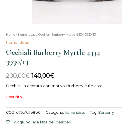
Home
/
home ideas
/ Occhiali Burberry Myrtle 4334 3930/13
Il
Il
home ideas
prezzo
prezzo
Occhiali Burberry Myrtle 4334
originale
attuale
3930/13
era:
è:
200,00
€
140,00
€
200,00€.
140,00€.
Occhiali in acetato con motivo Burberry sulle aste
Esaurito
COD:
d75b7c1fe8b0
Categoria:
home ideas
Tag:
Burberry
Aggiungi alla lista dei desideri