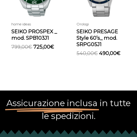
home ideas
Orologi
SEIKO PROSPEX _
SEIKO PRESAGE
mod. SPB103J1
Style 60’s_ mod.
SRPG05J1
799,00
€
725,00
€
540,00
€
490,00
€
Assicurazione inclusa
in tutte
le spedizioni.