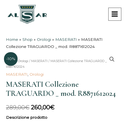
Vai
MAI
al
MEN
contenuto
Home
»
Shop
»
Orologi
»
MASERATI
»
MASERATI
Collezione TRAGUARDO _ mod. R8871612024
-10%
Home
/
Orologi
/
MASERATI
/ MASERATI Collezione TRAGUARDO _ mod.
Il
Il
R8871612024
prezzo
prezzo
MASERATI
,
Orologi
MASERATI Collezione
originale
attuale
TRAGUARDO _ mod. R8871612024
era:
è:
289,00€.
260,00€.
289,00
€
260,00
€
Descrizione prodotto