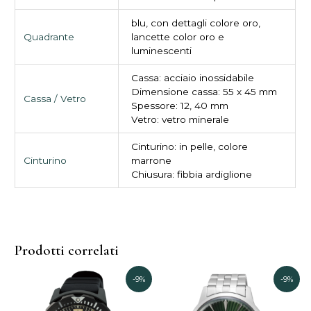
blu, con dettagli colore oro,
Quadrante
lancette color oro e
luminescenti
Cassa: acciaio inossidabile
Dimensione cassa: 55 x 45 mm
Cassa / Vetro
Spessore: 12, 40 mm
Vetro: vetro minerale
Cinturino: in pelle, colore
Cinturino
marrone
Chiusura: fibbia ardiglione
Prodotti correlati
Il
Il
Il
Il
-9%
-9%
prezzo
prezzo
prezzo
prezzo
originale
attuale
originale
attual