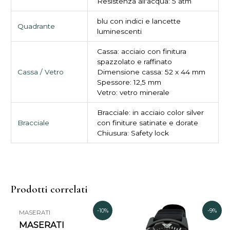
Resistenza all'acqua: 5 atm
blu con indici e lancette
Quadrante
luminescenti
Cassa: acciaio con finitura
spazzolato e raffinato
Cassa / Vetro
Dimensione cassa: 52 x 44 mm
Spessore: 12,5 mm
Vetro: vetro minerale
Bracciale: in acciaio color silver
Bracciale
con finiture satinate e dorate
Chiusura: Safety lock
Prodotti correlati
Il
Il
Il
Il
-10%
-9%
MASERATI
prezzo
prezzo
prezzo
prezz
MASERATI
originale
attuale
originale
attual