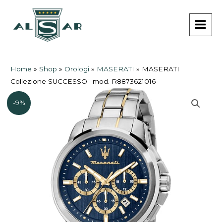
Vai
MAI
al
MEN
contenuto
Home
»
Shop
»
Orologi
»
MASERATI
»
MASERATI
Collezione SUCCESSO _mod. R8873621016
-9%