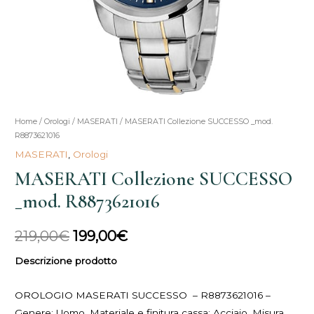
Home
/
Orologi
/
MASERATI
/ MASERATI Collezione SUCCESSO _mod.
Il
Il
R8873621016
prezzo
prezzo
MASERATI
,
Orologi
MASERATI Collezione SUCCESSO
originale
attuale
_mod. R8873621016
era:
è:
219,00€.
199,00€.
219,00
€
199,00
€
Descrizione prodotto
OROLOGIO MASERATI SUCCESSO – R8873621016 –
Genere: Uomo, Materiale e finitura cassa: Acciaio, Misura