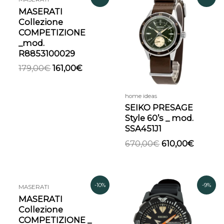
prezzo
prezzo
prezzo
prezzo
MASERATI
originale
attuale
originale
attual
Collezione
era:
è:
era:
è:
COMPETIZIONE
179,00€.
161,00€.
670,00€.
610,00€
_mod.
R8853100029
179,00
€
161,00
€
home ideas
SEIKO PRESAGE
Style 60’s _ mod.
SSA451J1
670,00
€
610,00
€
Il
Il
Il
Il
-10%
-9%
MASERATI
prezzo
prezzo
prezzo
prezz
MASERATI
originale
attuale
originale
attual
Collezione
era:
è:
era:
è:
COMPETIZIONE _