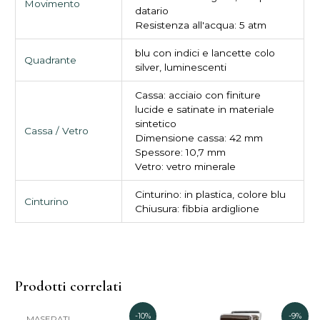
Movimento
datario
Resistenza all'acqua: 5 atm
blu con indici e lancette colo
Quadrante
silver, luminescenti
Cassa: acciaio con finiture
lucide e satinate in materiale
sintetico
Cassa / Vetro
Dimensione cassa: 42 mm
Spessore: 10,7 mm
Vetro: vetro minerale
Cinturino: in plastica, colore blu
Cinturino
Chiusura: fibbia ardiglione
Prodotti correlati
Il
Il
Il
Il
-10%
-9%
MASERATI