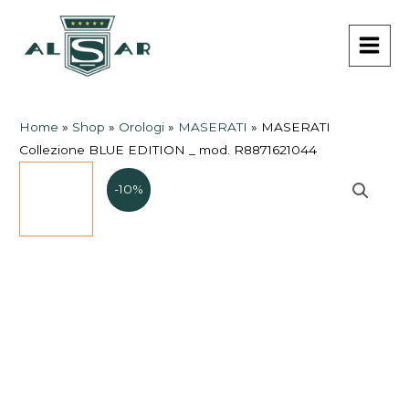
Vai
MAI
al
MEN
contenuto
Home
»
Shop
»
Orologi
»
MASERATI
»
MASERATI
Collezione BLUE EDITION _ mod. R8871621044
-10%