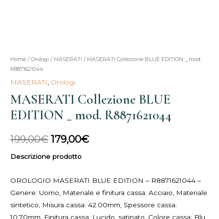
MASERATI
Home
/
Orologi
/
MASERATI
/ MASERATI Collezione BLUE EDITION _ mod.
Il
Il
R8871621044
Collezione
prezzo
prezzo
MASERATI
,
Orologi
BLUE
MASERATI Collezione BLUE
EDITION
originale
attuale
_
EDITION _ mod. R8871621044
era:
è:
mod.
R8871621044
199,00€.
179,00€.
199,00
€
179,00
€
quantità
Descrizione prodotto
OROLOGIO MASERATI BLUE EDITION – R8871621044 –
Genere: Uomo, Materiale e finitura cassa: Acciaio, Materiale
sintetico, Misura cassa: 42.00mm, Spessore cassa:
10.70mm, Finitura cassa: Lucido, satinato, Colore cassa: Blu,