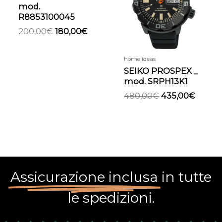
200,00€.
180,00€.
480,00€.
435,00
mod.
R8853100045
200,00
€
180,00
€
home ideas
SEIKO PROSPEX _
mod. SRPH13K1
480,00
€
435,00
€
Assicurazione inclusa
in tutte
le spedizioni.