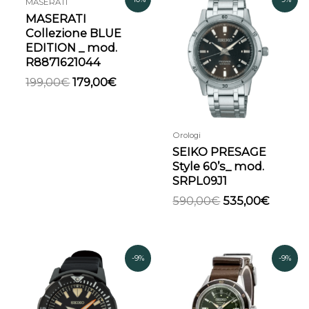
MASERATI
prezzo
prezzo
prezzo
prezz
MASERATI
originale
attuale
originale
attual
Collezione BLUE
era:
è:
era:
è:
EDITION _ mod.
199,00€.
179,00€.
590,00€.
535,00
R8871621044
199,00
€
179,00
€
Orologi
SEIKO PRESAGE
Style 60’s_ mod.
SRPL09J1
590,00
€
535,00
€
Il
Il
Il
Il
-9%
-9%
prezzo
prezzo
prezzo
prezzo
originale
attuale
originale
attual
era:
è:
era:
è: