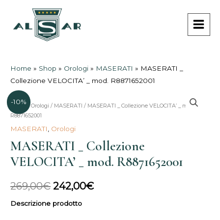
Vai
MAI
al
MEN
contenuto
Home
»
Shop
»
Orologi
»
MASERATI
»
MASERATI _
Collezione VELOCITA’ _ mod. R8871652001
-10%
Home
/
Orologi
/
MASERATI
/ MASERATI _ Collezione VELOCITA’ _ mod.
Il
Il
R8871652001
prezzo
prezzo
MASERATI
,
Orologi
MASERATI _ Collezione
originale
attuale
VELOCITA’ _ mod. R8871652001
era:
è:
269,00€.
242,00€.
269,00
€
242,00
€
Descrizione prodotto