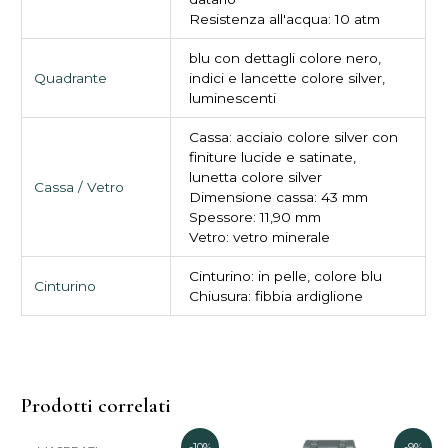
Resistenza all'acqua: 10 atm
blu con dettagli colore nero,
Quadrante
indici e lancette colore silver,
luminescenti
Cassa: acciaio colore silver con
finiture lucide e satinate,
lunetta colore silver
Cassa / Vetro
Dimensione cassa: 43 mm
Spessore: 11,90 mm
Vetro: vetro minerale
Cinturino: in pelle, colore blu
Cinturino
Chiusura: fibbia ardiglione
Prodotti correlati
Il
Il
Il
Il
-10%
-9%