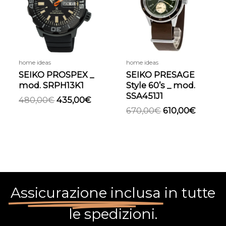
480,00€.
435,00€.
670,00€.
610,00€
home ideas
home ideas
SEIKO PROSPEX _
SEIKO PRESAGE
mod. SRPH13K1
Style 60’s _ mod.
SSA451J1
480,00
€
435,00
€
670,00
€
610,00
€
Assicurazione inclusa
in tutte
le spedizioni.