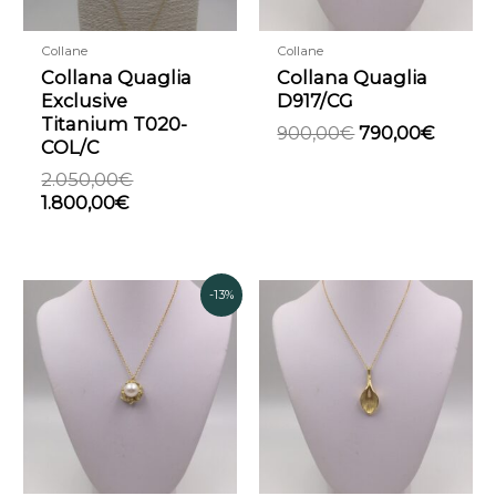
Collane
Collane
Collana Quaglia
Collana Quaglia
Exclusive
D917/CG
Titanium T020-
900,00
€
790,00
€
COL/C
2.050,00
€
1.800,00
€
Il
Il
-13%
prezzo
prezzo
originale
attuale
era:
è:
1.200,00€.
1.050,00€.