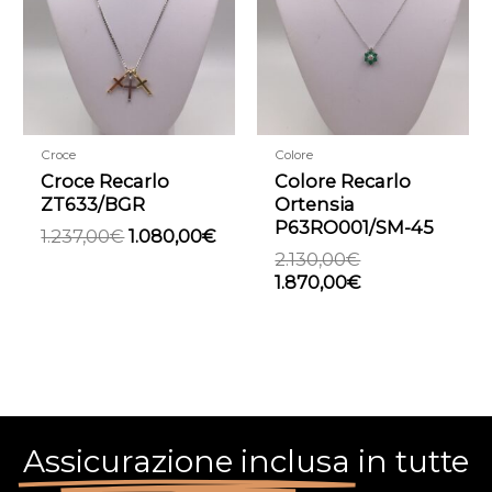
era:
è:
era:
è:
1.237,00€.
1.080,00€.
2.130,00€.
1.870,00€.
Croce
Colore
Croce Recarlo
Colore Recarlo
ZT633/BGR
Ortensia
P63RO001/SM-45
1.237,00
€
1.080,00
€
2.130,00
€
1.870,00
€
Assicurazione inclusa
in tutte