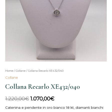
Home
/
Collane
/ Collana Recarlo XE432/040
Il
Il
Collane
prezzo
prezzo
Collana Recarlo XE432/040
originale
attuale
1.220,00
€
1.070,00
€
era:
è:
Catenina e pendente in oro bianco 18 kt, diamanti bianchi
1.220,00€.
1.070,00€.