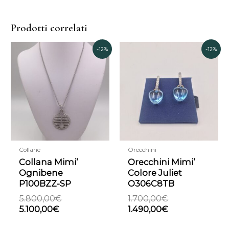
Prodotti correlati
Il
Il
Il
Il
-12%
-12%
prezzo
prezzo
prezzo
prezzo
attuale
originale
originale
attuale
è:
era:
era:
è:
5.100,00€.
5.800,00€.
1.700,00€.
1.490,00€.
Collane
Orecchini
Collana Mimi’
Orecchini Mimi’
Ognibene
Colore Juliet
P100BZZ-SP
O306C8TB
5.800,00
€
1.700,00
€
5.100,00
€
1.490,00
€