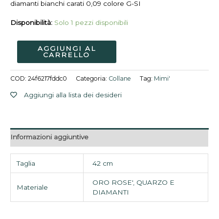
diamanti bianchi carati 0,09 colore G-SI
Disponibilità:
Solo 1 pezzi disponibili
AGGIUNGI AL
CARRELLO
COD:
24f6217fddc0
Categoria:
Collane
Tag:
Mimi'
Aggiungi alla lista dei desideri
Informazioni aggiuntive
Taglia
42 cm
ORO ROSE', QUARZO E
Materiale
DIAMANTI