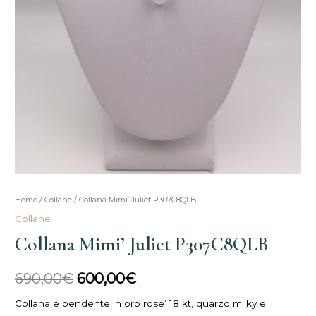
Collana
Home
/
Collane
/ Collana Mimi’ Juliet P307C8QLB
Il
Il
Mimi'
Collane
prezzo
prezzo
Juliet
Collana Mimi’ Juliet P307C8QLB
P307C8QLB
originale
attuale
quantità
690,00
€
600,00
€
era:
è:
Collana e pendente in oro rose’ 18 kt, quarzo milky e
690,00€.
600,00€.