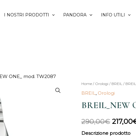
I NOSTRI PRODOTTI
PANDORA
INFO UTILI
EW ONE_ mod. TW2087
BREIL_NEW
Home
/
Orologi
/
BREIL
/ BREI
Il
ONE_
BREIL
,
Orologi
prezzo
mod.
BREIL_NEW O
TW2087
origina
quantità
290,00
€
217,00
era:
Descrizione prodotto
290,00