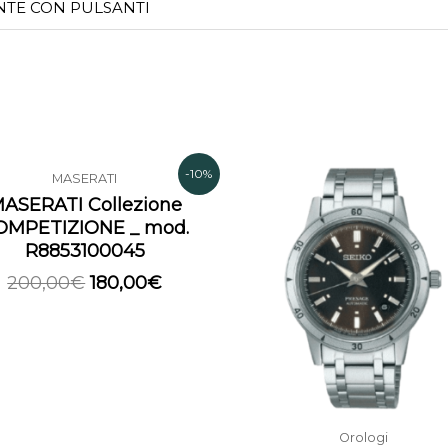
ANTE CON PULSANTI
Il
Il
Il
I
-10%
MASERATI
prezzo
prezzo
prezzo
ASERATI Collezione
originale
attuale
originale
OMPETIZIONE _ mod.
era:
è:
era:
è
R8853100045
200,00€.
180,00€.
590,00€.
200,00
€
180,00
€
Orologi