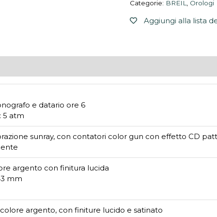
Categorie:
BREIL
,
Orologi
Aggiungi alla lista d
onografo e datario ore 6
: 5 atm
orazione sunray, con contatori color gun con effetto CD patte
cente
lore argento con finitura lucida
 43 mm
, colore argento, con finiture lucido e satinato