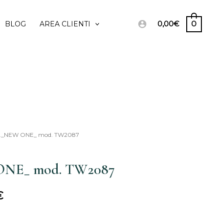
0,00
€
0
BLOG
AREA CLIENTI
L_NEW ONE_ mod. TW2087
Il
prezzo
NE_ mod. TW2087
le
attuale
€
è:
€.
217,00€.