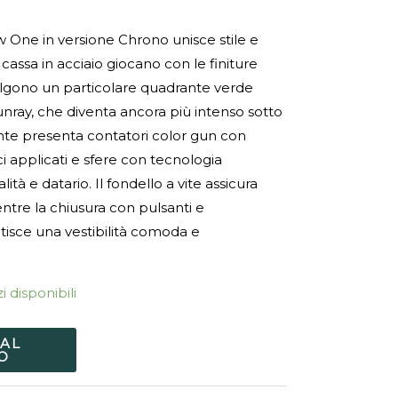
 One in versione Chrono unisce stile e
 cassa in acciaio giocano con le finiture
olgono un particolare quadrante verde
unray, che diventa ancora più intenso sotto
drante presenta contatori color gun con
ci applicati e sfere con tecnologia
ità e datario. Il fondello a vite assicura
ntre la chiusura con pulsanti e
isce una vestibilità comoda e
i disponibili
 AL
O