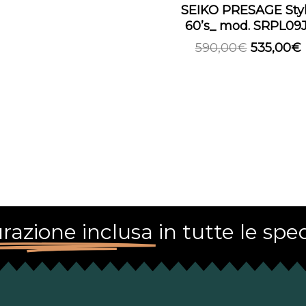
SEIKO PRESAGE Sty
60’s_ mod. SRPL09J
590,00
€
535,00
€
razione inclusa
in tutte le sped