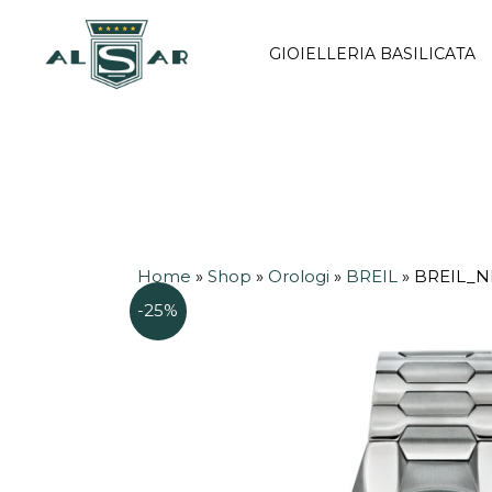
Vai
al
GIOIELLERIA BASILICATA
contenuto
Home
»
Shop
»
Orologi
»
BREIL
»
BREIL_N
-25%