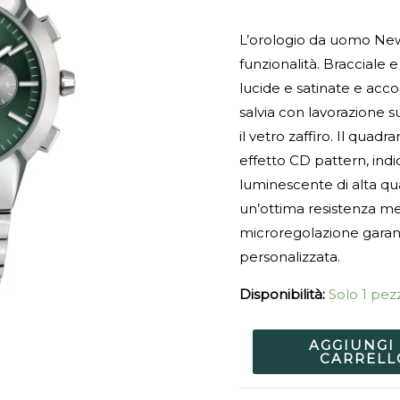
L’orologio da uomo New
funzionalità. Bracciale e
lucide e satinate e acc
salvia con lavorazione s
il vetro zaffiro. Il qua
effetto CD pattern, indi
luminescente di alta qual
un’ottima resistenza me
microregolazione garant
personalizzata.
Disponibilità:
Solo 1 pezz
AGGIUNGI
CARRELL