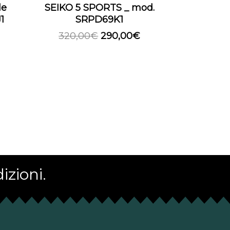
le
SEIKO 5 SPORTS _ mod.
1
SRPD69K1
320,00
€
290,00
€
izioni.