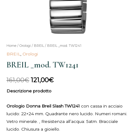
BREIL
Home
/
Orologi
/
BREIL
/ BREIL _mod. TW1241
Il
Il
_mod.
BREIL
,
Orologi
prezzo
prezzo
TW1241
BREIL _mod. TW1241
quantità
originale
attuale
161,00
€
121,00
€
era:
è:
Descrizione prodotto
161,00€.
121,00€.
Orologio Donna Breil Slash TW1241
con cassa in acciaio
lucido: 22×24 mm. Quadrante nero lucido. Numeri romani.
Vetro minerale. , Resistenza all’acqua: 5atm. Bracciale
lucido. Chiusura a gioiello.