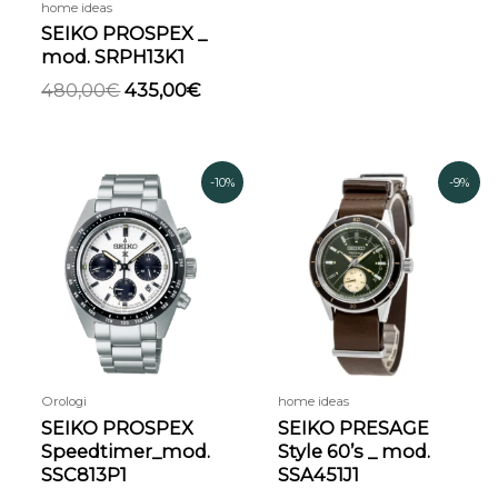
home ideas
SEIKO PROSPEX _
mod. SRPH13K1
480,00
€
435,00
€
Il
Il
Il
Il
-10%
-9%
prezzo
prezzo
prezzo
prezzo
originale
attuale
originale
attual
era:
è:
era:
è:
680,00€.
615,00€.
670,00€.
610,00€
Orologi
home ideas
SEIKO PROSPEX
SEIKO PRESAGE
Speedtimer_mod.
Style 60’s _ mod.
SSC813P1
SSA451J1