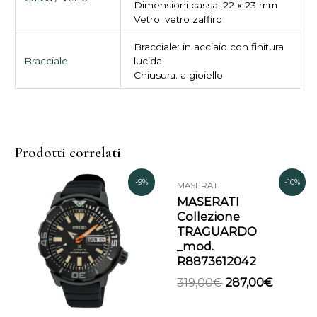
Dimensioni cassa: 22 x 23 mm
Vetro: vetro zaffiro
Bracciale: in acciaio con finitura
Bracciale
lucida
Chiusura: a gioiello
Prodotti correlati
Il
Il
Il
Il
-9%
-10%
MASERATI
prezzo
prezzo
prezzo
prezzo
MASERATI
originale
attuale
originale
attuale
Collezione
era:
è:
era:
è:
TRAGUARDO
480,00€.
435,00€.
319,00€.
287,00€
_mod.
R8873612042
319,00
€
287,00
€