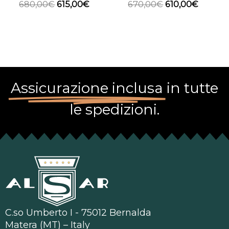
680,00
€
615,00
€
670,00
€
610,00
€
Assicurazione inclusa
in tutte
le spedizioni.
C.so Umberto I - 75012 Bernalda
Matera (MT) – Italy