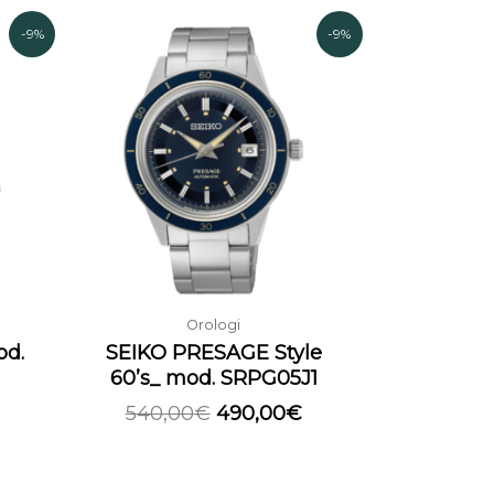
l
Il
Il
-9%
-9%
prezzo
prezzo
prezzo
attuale
originale
attuale
è:
era:
è:
435,00€.
540,00€.
490,00€.
Orologi
od.
SEIKO PRESAGE Style
60’s_ mod. SRPG05J1
540,00
€
490,00
€