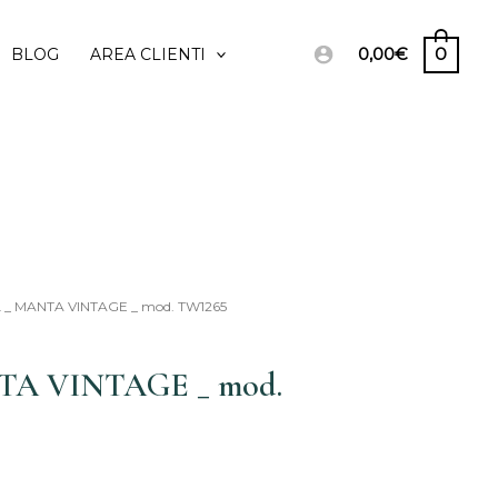
0,00
€
0
BLOG
AREA CLIENTI
L _ MANTA VINTAGE _ mod. TW1265
Il
prezzo
TA VINTAGE _ mod.
le
attuale
è:
.
90,00€.