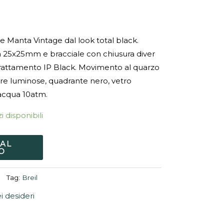
ne Manta Vintage dal look total black.
a 25x25mm e bracciale con chiusura diver
 trattamento IP Black. Movimento al quarzo
ere luminose, quadrante nero, vetro
’acqua 10atm.
i disponibili
 AL
O
Tag:
Breil
ei desideri