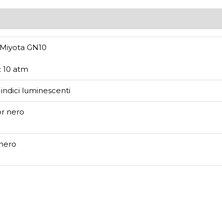
 Miyota GN10
: 10 atm
indici luminescenti
or nero
 nero
p