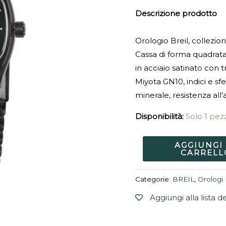
quantità
Descrizione prodotto
Orologio Breil, collezio
Cassa di forma quadrat
in acciaio satinato con
Miyota GN10, indici e sf
minerale, resistenza all
Disponibilità:
Solo 1 pezz
AGGIUNGI
CARRELL
Categorie:
BREIL
,
Orologi
Aggiungi alla lista d