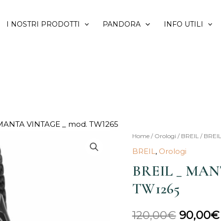
I NOSTRI PRODOTTI
PANDORA
INFO UTILI
 MANTA VINTAGE _ mod. TW1265
BREIL
Home
/
Orologi
/
BREIL
/ BREI
Il
_
BREIL
,
Orologi
prezzo
MANTA
BREIL _ MAN
VINTAGE
origina
TW1265
_
era:
mod.
120,00
€
90,00
€
TW1265
120,00€