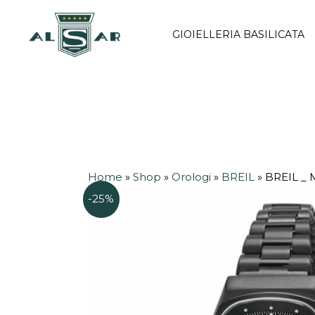
Vai
al
GIOIELLERIA BASILICATA
contenuto
Home
»
Shop
»
Orologi
»
BREIL
»
BREIL _
-25%