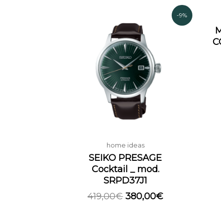
Il
Il
-9%
prezzo
prezzo
M
originale
attuale
C
era:
è:
419,00€.
380,00€.
home ideas
SEIKO PRESAGE
Cocktail _ mod.
SRPD37J1
419,00
€
380,00
€