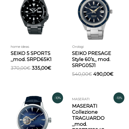
originale
attuale
originale
attual
era:
è:
era:
è:
370,00€.
335,00€.
540,00€.
490,0
home ideas
Orologi
SEIKO 5 SPORTS
SEIKO PRESAGE
_mod. SRPD65K1
Style 60’s_ mod.
SRPG05J1
370,00
€
335,00
€
540,00
€
490,00
€
Il
Il
Il
Il
-10%
-10%
MASERATI
prezzo
prezzo
prezzo
prezzo
MASERATI
originale
attuale
originale
attuale
Collezione
era:
è:
era:
è:
TRAGUARDO
459,00€.
415,00€.
319,00€.
287,00€
_mod.