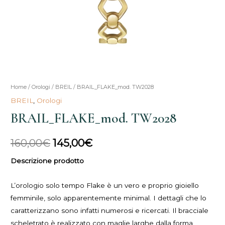
BRAIL_FLAKE_mod.
Home
/
Orologi
/
BREIL
/ BRAIL_FLAKE_mod. TW2028
Il
Il
TW2028
BREIL
,
Orologi
prezzo
prezzo
quantità
BRAIL_FLAKE_mod. TW2028
originale
attuale
160,00
€
145,00
€
era:
è:
Descrizione prodotto
160,00€.
145,00€.
L’orologio solo tempo Flake è un vero e proprio gioiello
femminile, solo apparentemente minimal. I dettagli che lo
caratterizzano sono infatti numerosi e ricercati. Il bracciale
scheletrato è realizzato con maglie larghe dalla forma