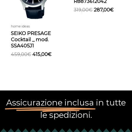
R8873612042
319,00
€
287,00
€
home ideas
SEIKO PRESAGE
Cocktail _ mod.
SSA405J1
459,00
€
415,00
€
Assicurazione inclusa
in tutte
le spedizioni.