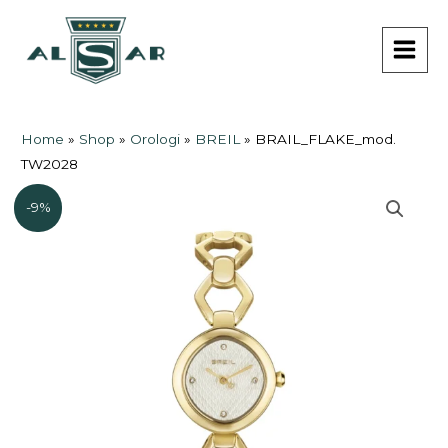
Vai
MAI
al
MEN
contenuto
Home
»
Shop
»
Orologi
»
BREIL
»
BRAIL_FLAKE_mod.
TW2028
-9%