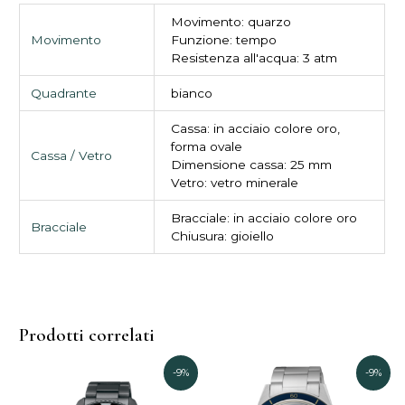
Movimento: quarzo
Movimento
Funzione: tempo
Resistenza all'acqua: 3 atm
Quadrante
bianco
Cassa: in acciaio colore oro,
forma ovale
Cassa / Vetro
Dimensione cassa: 25 mm
Vetro: vetro minerale
Bracciale: in acciaio colore oro
Bracciale
Chiusura: gioiello
Prodotti correlati
Il
Il
Il
Il
-9%
-9%
prezzo
prezzo
prezzo
prezz